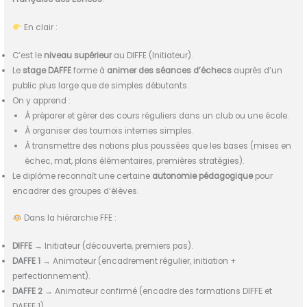
En clair :
C’est le
niveau supérieur
au DIFFE (Initiateur).
Le
stage DAFFE
forme à
animer des séances d’échecs
auprès d’un
public plus large que de simples débutants.
On y apprend :
À préparer et gérer des cours réguliers dans un club ou une école.
À organiser des tournois internes simples.
À transmettre des notions plus poussées que les bases (mises en
échec, mat, plans élémentaires, premières stratégies).
Le diplôme reconnaît une certaine
autonomie pédagogique
pour
encadrer des groupes d’élèves.
Dans la hiérarchie FFE :
DIFFE
→ Initiateur (découverte, premiers pas).
DAFFE 1
→ Animateur (encadrement régulier, initiation +
perfectionnement).
DAFFE 2
→ Animateur confirmé (encadre des formations DIFFE et
DAFFE 1).