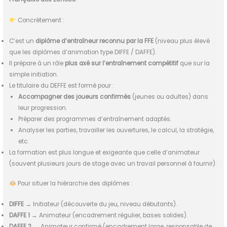
Concrètement :
C’est un
diplôme d’entraîneur reconnu par la FFE
(niveau plus élevé
que les diplômes d’animation type DIFFE / DAFFE).
Il prépare à un rôle
plus axé sur l’entraînement compétitif
que sur la
simple initiation.
Le titulaire du DEFFE est formé pour :
Accompagner des joueurs confirmés
(jeunes ou adultes) dans
leur progression.
Préparer des programmes d’entraînement adaptés.
Analyser les parties, travailler les ouvertures, le calcul, la stratégie,
etc.
La formation est plus longue et exigeante que celle d’animateur
(souvent plusieurs jours de stage avec un travail personnel à fournir).
Pour situer la hiérarchie des diplômes :
DIFFE
→ Initiateur (découverte du jeu, niveau débutants).
DAFFE 1
→ Animateur (encadrement régulier, bases solides).
DAFFE 2
→ Animateur confirmé (encadrement large, responsable de