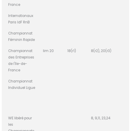
France
Internationaux
Paris IdF RnB
Championnat
Féminin Rapide
Championnat
lim 20
18(r1)
8(r2), 20(r3)
des Entreprises
de l'Ile-de-
France
Championnat
Individuel Ligue
WE libéré pour
8, 9,11, 23,24
les