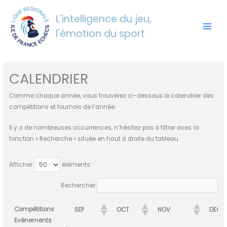
Aller
au
L'intelligence du jeu,
contenu
l'émotion du sport
CALENDRIER
Comme chaque année, vous trouverez ci-dessous le calendrier des
compétitions et tournois de l’année.
Il y a de nombreuses occurrences, n’hésitez pas à filtrer avec la
fonction « Recherche » située en haut à droite du tableau
Afficher
éléments
Rechercher:
Compétitions
SEP
OCT
NOV
DEC
Evénements