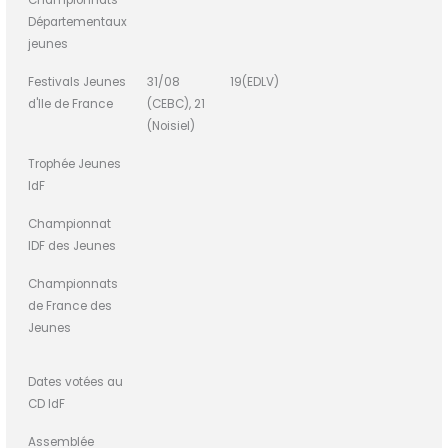
Championnats
Départementaux
jeunes
Festivals Jeunes
31/08
19(EDLV)
d'Ile de France
(CEBC), 21
(Noisiel)
Trophée Jeunes
IdF
Championnat
IDF des Jeunes
Championnats
de France des
Jeunes
Dates votées au
CD IdF
Assemblée