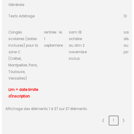
Générale
Tests Arbitrage
13
Congés
rentrée : le
sam 18
sam 
scolaires (dates
1
octobre
déce
incluses) pour la
septembre
au dim 2
au di
zone C
novembre
janvie
(Créteil,
inclus
Montpellier, Paris,
Toulouse,
Versailles)
Lim = date limite
d'inscription
Affichage des éléments 1 à 37 sur 37 éléments
❮
1
❯