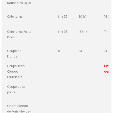
Nationales IIIj IdF
Critériums
lim 25
30 (r1)
14 (r2
Critériums Petits
lim 25
16 (r1)
7 (r2)
Pions
Coupe de
5
23
14
France
Coupe Jean-
Lim
Claude
depui
Loubatière
Coupe de la
parité
Championnat
de Paris-Ile-de-