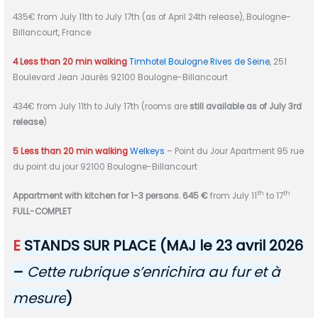
435€ from July 11th to July 17th (as of April 24th release), Boulogne-
Billancourt, France
4 Less than 20 min walking
Timhotel Boulogne Rives de Seine
, 251
Boulevard Jean Jaurès 92100 Boulogne-Billancourt
434€ from July 11th to July 17th (rooms are
still available as of July 3rd
release
)
5 Less than 20 min walking
Welkeys
– Point du Jour Apartment 95 rue
du point du jour 92100 Boulogne-Billancourt
th
th
Appartment with kitchen
for 1-3 persons.
645 €
from July 11
to 17
FULL-COMPLET
E
STANDS SUR PLACE (MAJ le 23 avril 2026
–
Cette rubrique s’enrichira au fur et à
mesure
)