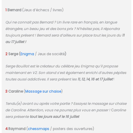
1
Bernard
(Jeux d’échecs / livres)
Qui ne connait pas Bernard ? Un livre rare en français, en langue
étrangère, un beau jeu et des bons prix ? N’hésitez pas, il répondra
toujours présent ! Bernard sera d’ailleurs sur place tout les jours du
11
au 17 juillet !
2
Serge (
Enigma
/ Jeux de société
)
Serge Bouillot est le créateur du célèbre jeu Enigma qu’il propose
maintenant en V2. Son stand s’est également enrichi d’autres pépites
toutes aussi addictives. Il sera présent les
11, 12, 14, 16 et 17 juillet
!
3
Caroline
(
Massage sur chaise
)
Tendu(e) avant ou après votre partie ? Essayez le massage sur chaise
de Caroline. Attention, vous ne pourrez plus vous en passer !
C
aroline
sera présente
tout les jours sauf le 16 juillet
4
Raymond
(
chessmaps
/ posters des ouvertures)