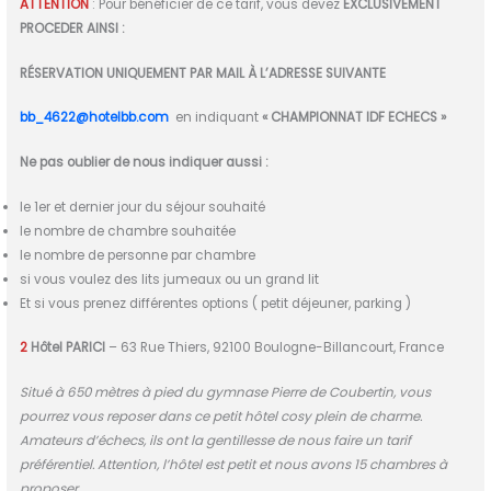
ATTENTION
: Pour bénéficier de ce tarif, vous devez
EXCLUSIVEMENT
PROCEDER AINSI :
RÉSERVATION UNIQUEMENT PAR MAIL À L’ADRESSE SUIVANTE
bb_4622@hotelbb.com
en indiquant
« CHAMPIONNAT IDF ECHECS »
Ne pas oublier de nous indiquer aussi :
le 1er et dernier jour du séjour souhaité
le nombre de chambre souhaitée
le nombre de personne par chambre
si vous voulez des lits jumeaux ou un grand lit
Et si vous prenez différentes options ( petit déjeuner, parking )
2
Hôtel PARICI
– 63 Rue Thiers, 92100 Boulogne-Billancourt, France
Situé à 650 mètres à pied du gymnase Pierre de Coubertin, vous
pourrez vous reposer dans ce petit hôtel cosy plein de charme.
Amateurs d’échecs, ils ont la gentillesse de nous faire un tarif
préférentiel. Attention, l’hôtel est petit et nous avons 15 chambres à
proposer.