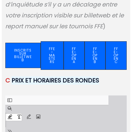
d’inquiétude s’il y a un décalage entre
votre inscription visible sur billetweb et le
report manuel sur les tournois FFE
)
FFE
FF
FF
FF
INSCRITS
-
E-
E-
E-
SUR
MA
OP
OP
OP
BILLETWE
STE
EN
EN
EN
B
RS
A
B
C
C
PRIX ET HORAIRES DES RONDES